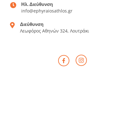
Ηλ. Διεύθυνση
info@ephyraiosathlos.gr
Διεύθυνση
Λεωφόρος Αθηνών 324, Λουτράκι