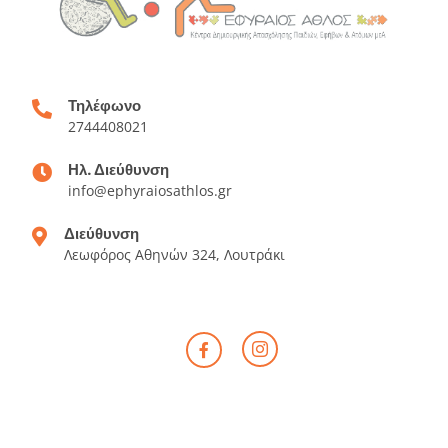
Τηλέφωνο
2744408021
Ηλ. Διεύθυνση
info@ephyraiosathlos.gr
Διεύθυνση
Λεωφόρος Αθηνών 324, Λουτράκι